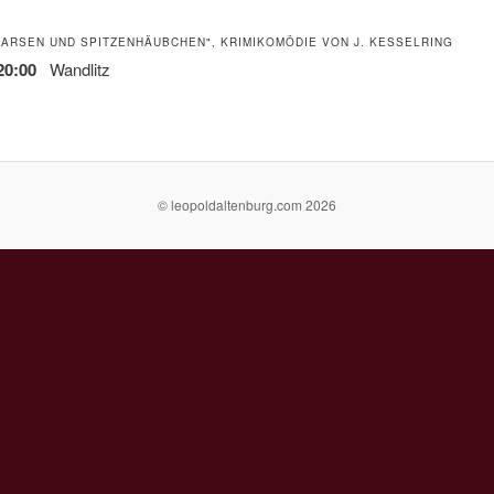
"ARSEN UND SPITZENHÄUBCHEN", KRIMIKOMÖDIE VON J. KESSELRING
20:00
Wandlitz
© leopoldaltenburg.com 2026