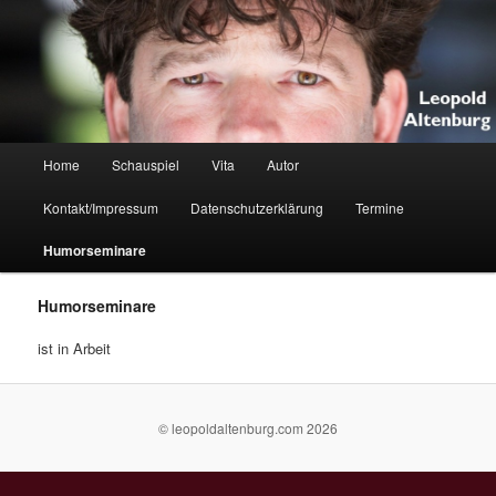
Die Seite des Schauspieler, Clown und Autor Leopold Altenburg
Leopold Altenburg
Hauptmenü
Home
Schauspiel
Vita
Autor
Zum
Zum
Kontakt/Impressum
Datenschutzerklärung
Termine
primären
sekundären
Humorseminare
Inhalt
Inhalt
Humorseminare
springen
springen
ist in Arbeit
© leopoldaltenburg.com 2026